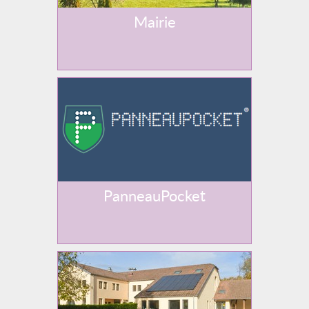
Mairie
PanneauPocket